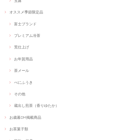
玉露
オススメ季節限定品
富士ブランド
プレミアム冷茶
荒仕上げ
お年賀用品
茶メール
べにふうき
その他
蔵出し煎茶（香りゆたか）
お歳暮DM掲載商品
お茶菓子類