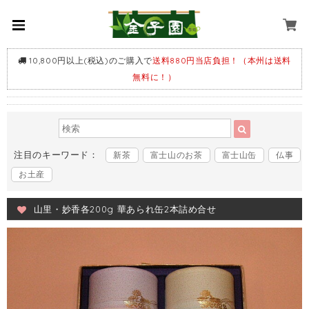
10,800円以上(税込)のご購入で
送料880円当店負担！（本州は送料
無料に！）
注目のキーワード：
新茶
富士山のお茶
富士山缶
仏事
お土産
山里・妙香各200g 華あられ缶2本詰め合せ