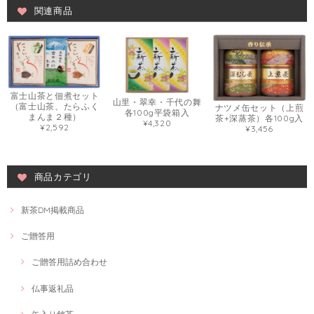
関連商品
富士山茶と佃煮セット
山里・翠幸・千代の舞
（富士山茶、たらふく
ナツメ缶セット（上煎
各100g平袋箱入
まんま２種）
茶+深蒸茶）各100g入
¥4,320
¥2,592
¥3,456
商品カテゴリ
新茶DM掲載商品
ご贈答用
ご贈答用詰め合わせ
仏事返礼品