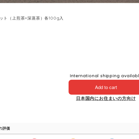
ット（上煎茶+深蒸茶）各100g入
6
International shipping availab
Add to cart
日本国内にお住まいの方向け
の評価