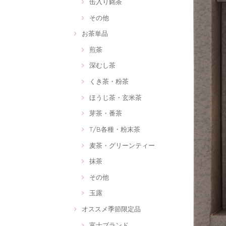
缶入り銘茶
その他
お茶単品
煎茶
深むし茶
くき茶・粉茶
ほうじ茶・玄米茶
芽茶・番茶
T/B各種・粉末茶
麦茶・グリーンティー
抹茶
その他
玉露
オススメ季節限定品
富士ブランド