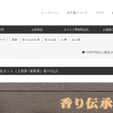
トップページ
金子園について
ブログ
答用
お茶単品
オススメ季節限定品
お歳暮
ワード：
新茶
富士山のお茶
富士山缶
仏事
お土産
10,800円以上(税込
缶セット（上煎茶+深蒸茶）各100g入