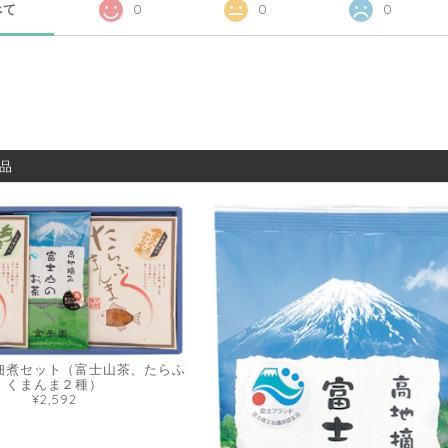
べて
0
0
0
品
佃煮セット（富士山茶、たらふ
くまんま２種）
¥2,592