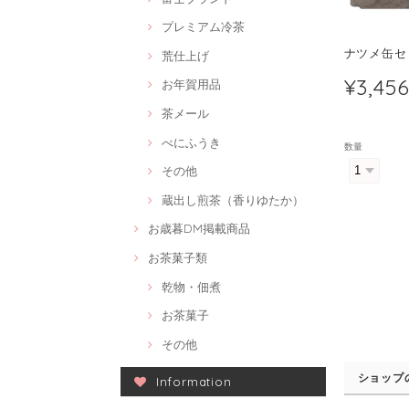
プレミアム冷茶
ナツメ缶セ
荒仕上げ
¥3,45
お年賀用品
茶メール
べにふうき
数量
その他
蔵出し煎茶（香りゆたか）
お歳暮DM掲載商品
お茶菓子類
乾物・佃煮
お茶菓子
その他
ショップ
Information