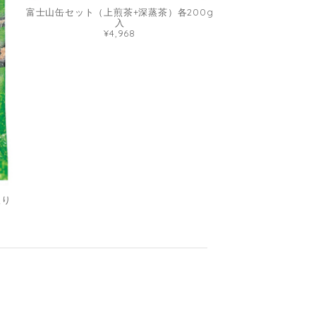
富士山缶セット（上煎茶+深蒸茶）各200g
入
¥4,968
入り