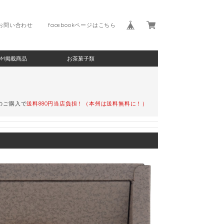
お問い合わせ
facebookページはこちら
DM掲載商品
お茶菓子類
)のご購入で
送料880円当店負担！（本州は送料無料に！）