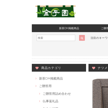
新茶DM掲載商品
ご贈
注目のキー
商品カテゴリ
ナツメ
新茶DM掲載商品
ご贈答用
ご贈答用詰め合わせ
仏事返礼品