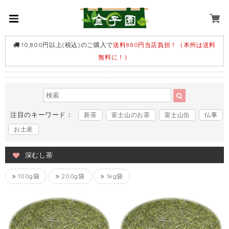
10,800円以上(税込)のご購入で
送料880円当店負担！（本州は送料
無料に！）
注目のキーワード：
新茶
富士山のお茶
富士山缶
仏事
お土産
深むし茶
100g袋
200g袋
1kg袋