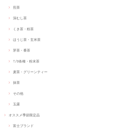
煎茶
深むし茶
くき茶・粉茶
ほうじ茶・玄米茶
芽茶・番茶
T/B各種・粉末茶
麦茶・グリーンティー
抹茶
その他
玉露
オススメ季節限定品
富士ブランド