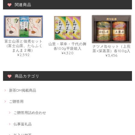
関連商品
富士山茶と佃煮セット
山里・翠幸・千代の舞
（富士山茶、たらふく
ナツメ缶セット（上煎
各100g平袋箱入
まんま２種）
茶+深蒸茶）各100g入
¥4,320
¥2,592
¥3,456
商品カテゴリ
新茶DM掲載商品
ご贈答用
ご贈答用詰め合わせ
仏事返礼品