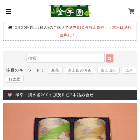
10,800円以上(税込)のご購入で
送料880円当店負担！（本州は送料
無料に！）
注目のキーワード：
新茶
富士山のお茶
富士山缶
仏事
お土産
翠幸・渓水各200g 加茂川缶2本詰め合せ