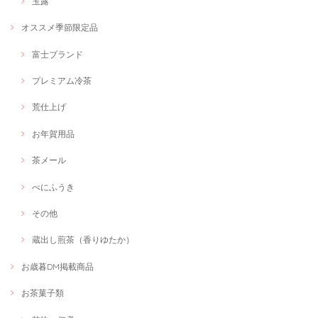
玉露
オススメ季節限定品
富士ブランド
プレミアム冷茶
荒仕上げ
お年賀用品
茶メール
べにふうき
その他
蔵出し煎茶（香りゆたか）
お歳暮DM掲載商品
お茶菓子類