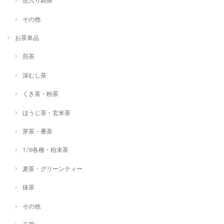
缶入り銘茶
その他
お茶単品
煎茶
深むし茶
くき茶・粉茶
ほうじ茶・玄米茶
芽茶・番茶
T/B各種・粉末茶
麦茶・グリーンティー
抹茶
その他