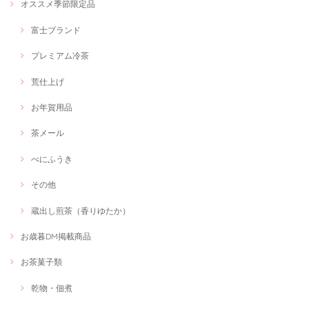
オススメ季節限定品
富士ブランド
プレミアム冷茶
荒仕上げ
お年賀用品
茶メール
べにふうき
その他
蔵出し煎茶（香りゆたか）
お歳暮DM掲載商品
お茶菓子類
乾物・佃煮