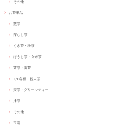
その他
お茶単品
煎茶
深むし茶
くき茶・粉茶
ほうじ茶・玄米茶
芽茶・番茶
T/B各種・粉末茶
麦茶・グリーンティー
抹茶
その他
玉露