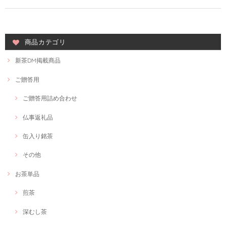
商品カテゴリ
新茶DM掲載商品
ご贈答用
ご贈答用詰め合わせ
仏事返礼品
缶入り銘茶
その他
お茶単品
煎茶
深むし茶