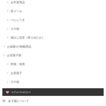
お年賀用品
茶メール
べにふうき
その他
蔵出し煎茶（香りゆたか）
お歳暮DM掲載商品
お茶菓子類
乾物・佃煮
お茶菓子
その他
Information
金子園について