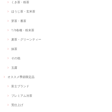
くき茶・粉茶
ほうじ茶・玄米茶
芽茶・番茶
T/B各種・粉末茶
麦茶・グリーンティー
抹茶
その他
玉露
オススメ季節限定品
富士ブランド
プレミアム冷茶
荒仕上げ