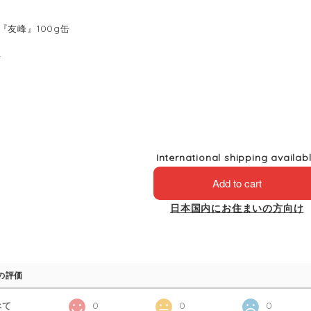
『友峰』100g缶
4
International shipping availab
Add to cart
日本国内にお住まいの方向け
の評価
べて
0
0
0