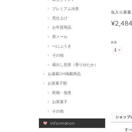
プレミアム冷茶
缶入り茶葉
荒仕上げ
¥2,48
お年賀用品
茶メール
数量
べにふうき
その他
蔵出し煎茶（香りゆたか）
お歳暮DM掲載商品
お茶菓子類
乾物・佃煮
お茶菓子
その他
ショップ
Information
す