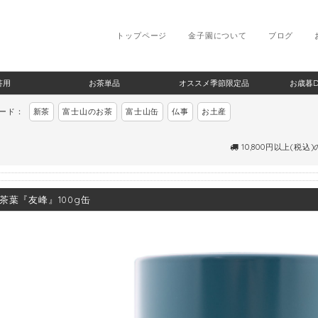
トップページ
金子園について
ブログ
答用
お茶単品
オススメ季節限定品
お歳暮
ワード：
新茶
富士山のお茶
富士山缶
仏事
お土産
10,800円以上(税込
茶葉『友峰』100g缶