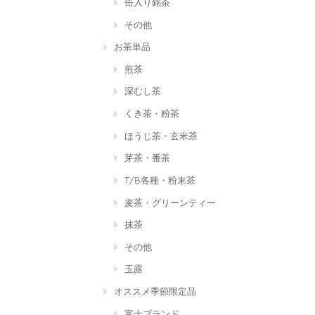
缶入り銘茶
その他
お茶単品
煎茶
深むし茶
くき茶・粉茶
ほうじ茶・玄米茶
芽茶・番茶
T/B各種・粉末茶
麦茶・グリーンティー
抹茶
その他
玉露
オススメ季節限定品
富士ブランド