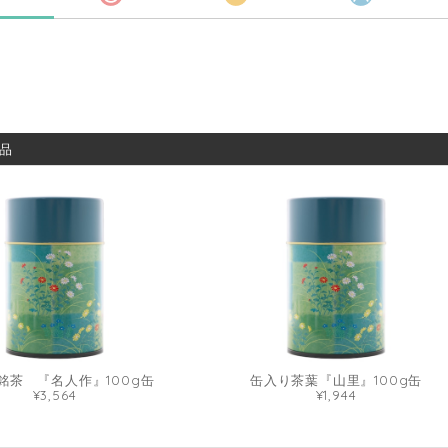
品
銘茶 『名人作』100g缶
缶入り茶葉『山里』100g缶
¥3,564
¥1,944