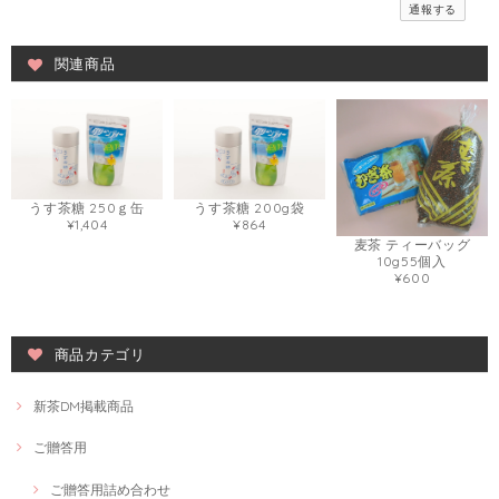
通報する
関連商品
うす茶糖 250ｇ缶
うす茶糖 200g袋
¥1,404
¥864
麦茶 ティーバッグ
10g55個入
¥600
商品カテゴリ
新茶DM掲載商品
ご贈答用
ご贈答用詰め合わせ