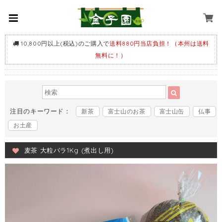
10,800円以上(税込)のご購入で
送料880円当店負担！（本州は送料
無料に！）
注目のキーワード：
新茶
富士山のお茶
富士山缶
仏事
お土産
麦茶 大粒バラ1Kg (煮出し用)