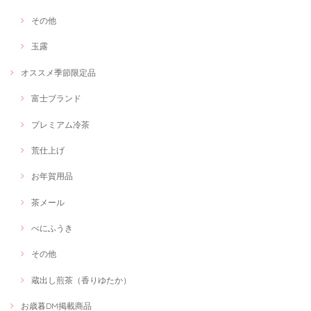
その他
玉露
オススメ季節限定品
富士ブランド
プレミアム冷茶
荒仕上げ
お年賀用品
茶メール
べにふうき
その他
蔵出し煎茶（香りゆたか）
お歳暮DM掲載商品