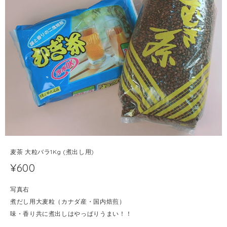
麦茶 大粒バラ1Kg (煮出し用)
¥600
写真右
煮だし用大麦粒（カナダ産・国内焙煎）
味・香り共に煮出しはやっぱりうまい！！