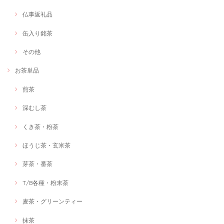
仏事返礼品
缶入り銘茶
その他
お茶単品
煎茶
深むし茶
くき茶・粉茶
ほうじ茶・玄米茶
芽茶・番茶
T/B各種・粉末茶
麦茶・グリーンティー
抹茶