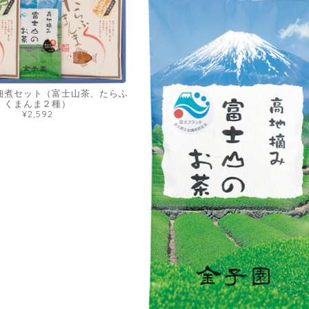
佃煮セット（富士山茶、たらふ
くまんま２種）
¥2,592