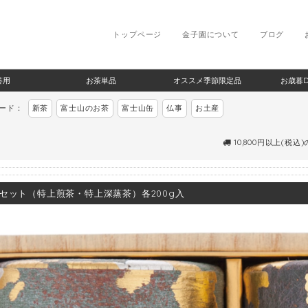
トップページ
金子園について
ブログ
答用
お茶単品
オススメ季節限定品
お歳暮
ワード：
新茶
富士山のお茶
富士山缶
仏事
お土産
10,800円以上(税込
セット（特上煎茶・特上深蒸茶）各200g入