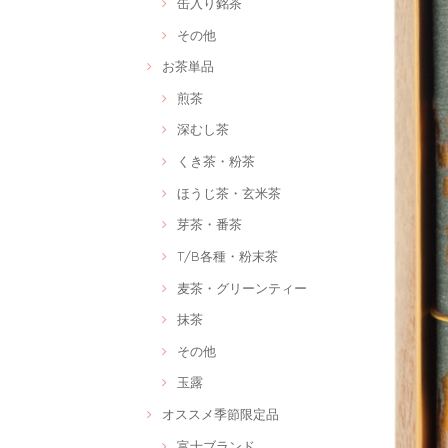
缶入り銘茶
その他
お茶単品
煎茶
深むし茶
くき茶・粉茶
ほうじ茶・玄米茶
芽茶・番茶
T/B各種・粉末茶
麦茶・グリーンティー
抹茶
その他
玉露
オススメ季節限定品
富士ブランド