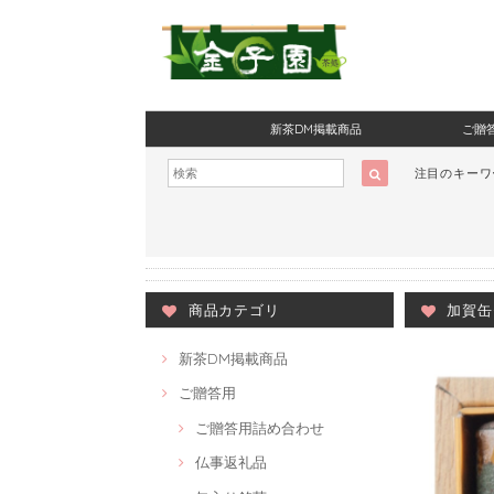
新茶DM掲載商品
ご贈
注目のキー
商品カテゴリ
加賀缶
新茶DM掲載商品
ご贈答用
ご贈答用詰め合わせ
仏事返礼品