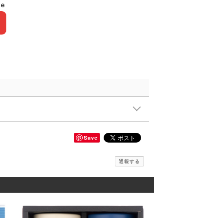
le
Save
通報する