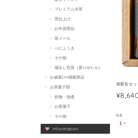
プレミアム冷茶
荒仕上げ
お年賀用品
茶メール
べにふうき
その他
蔵出し煎茶（香りゆたか）
お歳暮DM掲載商品
加賀缶セッ
お茶菓子類
¥8,64
乾物・佃煮
お茶菓子
数量
その他
Information