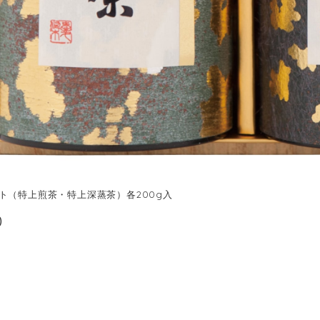
ト（特上煎茶・特上深蒸茶）各200g入
0