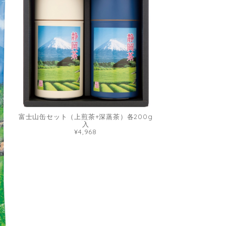
富士山缶セット（上煎茶+深蒸茶）各200g
入
¥4,968