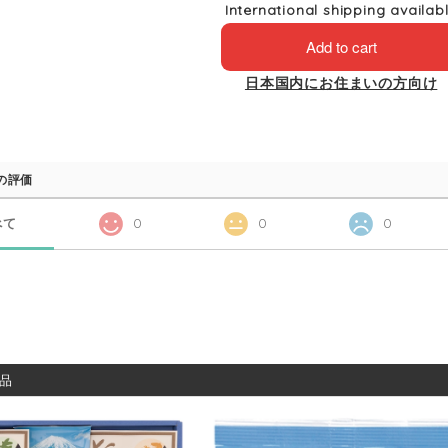
International shipping availab
Add to cart
日本国内にお住まいの方向け
の評価
べて
0
0
0
品