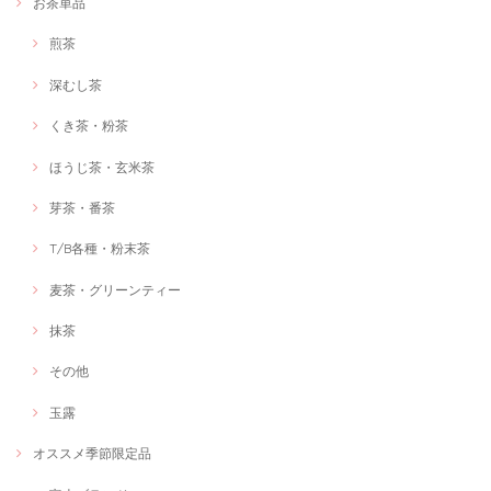
お茶単品
煎茶
深むし茶
くき茶・粉茶
ほうじ茶・玄米茶
芽茶・番茶
T/B各種・粉末茶
麦茶・グリーンティー
抹茶
その他
玉露
オススメ季節限定品