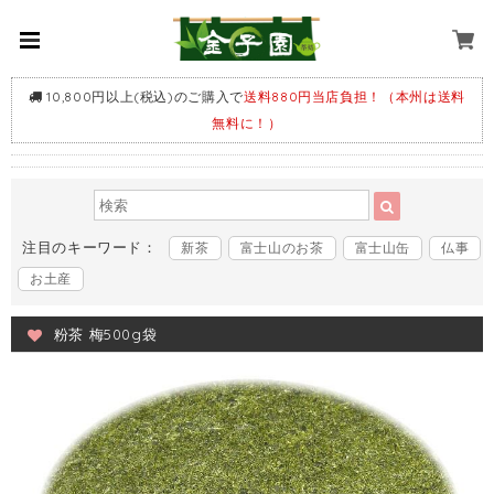
10,800円以上(税込)のご購入で
送料880円当店負担！（本州は送料
無料に！）
注目のキーワード：
新茶
富士山のお茶
富士山缶
仏事
お土産
粉茶 梅500g袋