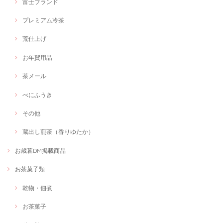
富士ブランド
プレミアム冷茶
荒仕上げ
お年賀用品
茶メール
べにふうき
その他
蔵出し煎茶（香りゆたか）
お歳暮DM掲載商品
お茶菓子類
乾物・佃煮
お茶菓子