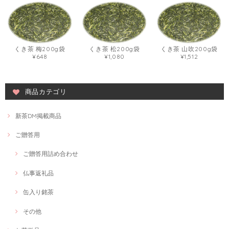
くき茶 梅200g袋
くき茶 松200g袋
くき茶 山吹200g袋
¥648
¥1,080
¥1,512
商品カテゴリ
新茶DM掲載商品
ご贈答用
ご贈答用詰め合わせ
仏事返礼品
缶入り銘茶
その他