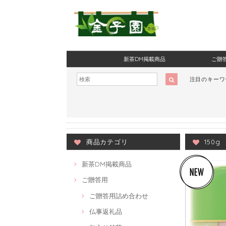
新茶DM掲載商品
ご贈
注目のキー
商品カテゴリ
150g
新茶DM掲載商品
ご贈答用
ご贈答用詰め合わせ
仏事返礼品