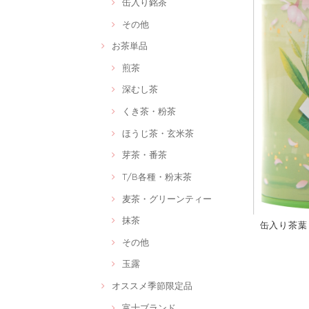
缶入り銘茶
その他
お茶単品
煎茶
深むし茶
くき茶・粉茶
ほうじ茶・玄米茶
芽茶・番茶
T/B各種・粉末茶
麦茶・グリーンティー
抹茶
缶入り茶葉
その他
玉露
オススメ季節限定品
富士ブランド