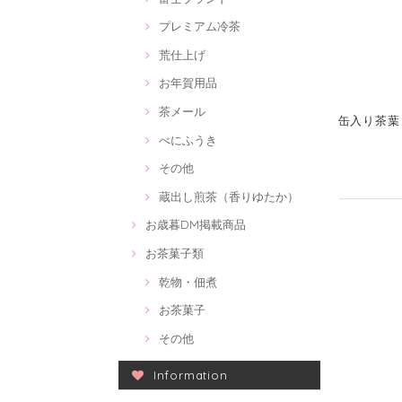
プレミアム冷茶
荒仕上げ
お年賀用品
茶メール
缶入り茶葉
べにふうき
その他
蔵出し煎茶（香りゆたか）
お歳暮DM掲載商品
お茶菓子類
乾物・佃煮
お茶菓子
その他
Information