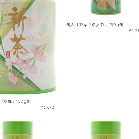
缶入り茶葉『名人作』150g缶
¥5,2
『友峰』150g缶
¥3,672