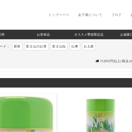
トップページ
金子園について
ブログ
答用
お茶単品
オススメ季節限定品
お歳暮
ワード：
新茶
富士山のお茶
富士山缶
仏事
お土産
10,800円以上(税込