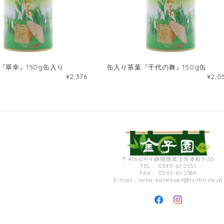
『翠幸』150g缶入り
缶入り茶葉『千代の舞』150g缶
¥2,376
¥2,0
〒416-0914 静岡県富士市本町9-20
TEL： 0545-61-2351
FAX： 0545-61-2384
E-mail：
ocha-kanekoen@tx.thn.ne.jp