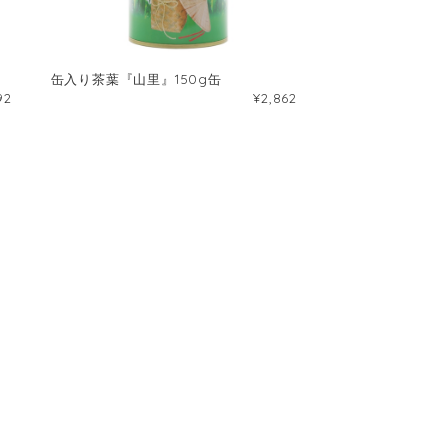
缶入り茶葉『山里』150g缶
92
¥2,862